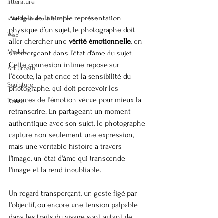
littérature
Au-delà de la simple représentation 
intelligence artificielle
physique d’un sujet, le photographe doit 
Web
aller chercher une 
vérité émotionnelle
, en 
Modèle
s’immergeant dans l’état d’âme du sujet. 
Cette connexion intime repose sur 
Art urbain
l’écoute, la patience et la sensibilité du 
Sculpture
photographe, qui doit percevoir les 
nuances de l’émotion vécue pour mieux la 
Dance
retranscrire. En partageant un moment 
authentique avec son sujet, le photographe 
capture non seulement une expression, 
mais une véritable histoire à travers 
l'image, un état d'âme qui transcende 
l'image et la rend inoubliable.
Un regard transperçant, un geste figé par 
l'objectif, ou encore une tension palpable 
dans les traits du visage sont autant de 