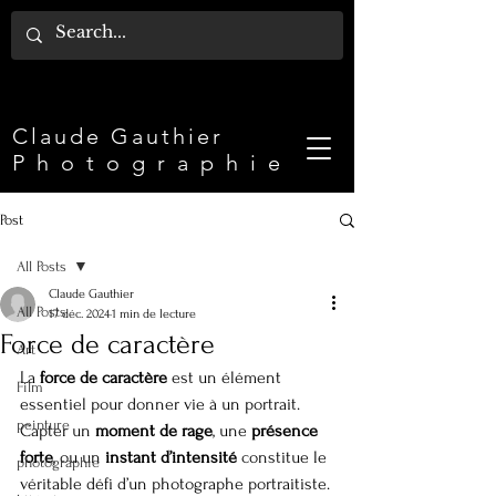
Claude Gauthier​
P h o t o g r a p h i e
Post
All Posts
Claude Gauthier
All Posts
17 déc. 2024
1 min de lecture
Force de caractère
Art
La 
force de caractère
 est un élément 
Film
essentiel pour donner vie à un portrait. 
peinture
Capter un 
moment de rage
, une 
présence 
forte
, ou un 
instant d’intensité
 constitue le 
photographie
véritable défi d’un photographe portraitiste.