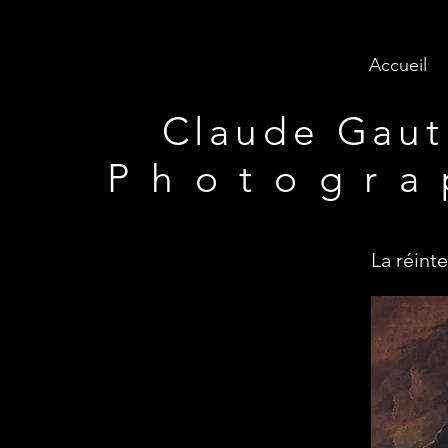
Accueil
Claude Gauth
P h o t o g r a 
La réint