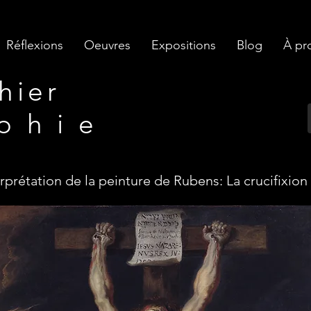
Réflexions
Oeuvres
Expositions
Blog
À pr
ier​
p h i e
erprétation de la peinture de Rubens: La crucifixion