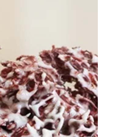
une course suspendue. Il étend le bras comme
pour atteindre un point invisible, tandis qu’une
cape rouge se déploie derrière lui, emportée par
le vent. Le sol flou et l’horizon effacé renforcent
l’impression d’apesanteur, comme si le corps se
détachait du monde. À l’arrière-plan, des oiseaux
traversent le ciel, esquissant une liberté distante.
L’image capte un instant de tension pu