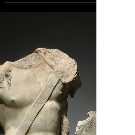
29 mars
6 min de lecture
Art
Zïlon, signature incontournable
de Montréal
Pionnier du street art québécois, Zïlon a habité les
murs de Montréal pendant plus de 40 ans. Claude
Gauthier retrace son parcours en images, de la
rue au musée.