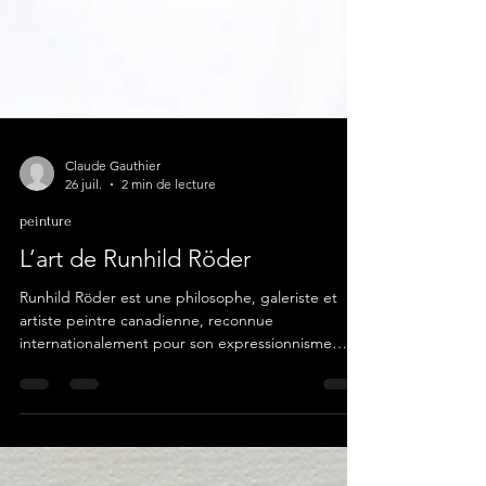
Claude Gauthier
26 juil.
2 min de lecture
peinture
L’art de Runhild Röder
Runhild Röder est une philosophe, galeriste et
artiste peintre canadienne, reconnue
internationalement pour son expressionnisme
abstrait aux fortes consonances calligraphiques.
Formée entre l'Europe et l'Asie. Elle a
perfectionné son geste à l'Académie des beaux-