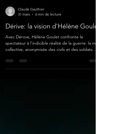
Claude Gauthier
31 mars
6 min de lecture
Dérive: la vision d'Hélène Goulet
Avec Dérove, Hélène Goulet confronte le
spectateur à l’indicible réalité de la guerre: la mort
collective, anonymisée des civils et des soldats.
L’image se déploie en un triptyque visuel où
abstraction et figuration s’entrecroisent, mais le
cœur émotionnel de la toile réside dans la partie
gauche, représentant une fosse commune.