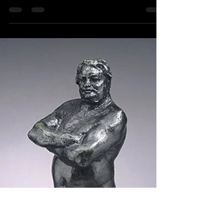
Claude Gauthier
17 janv.
4 min de lecture
Film
La vision nietzschéenne de la
beauté, Apollon, Dionysos et
Mort à Venise
Le conflit entre Apollon et Dionysos, tel que
formulé par Friedrich Nietzsche dans La Naissance
de la tragédie, constitue l’une des clés les plus
fécondes pour comprendre la relation entre
beauté, art et vérité.