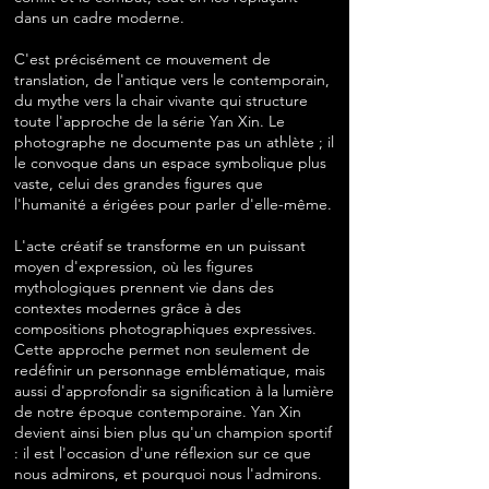
dans un cadre moderne.
C'est précisément ce mouvement de
translation, de l'antique vers le contemporain,
du mythe vers la chair vivante qui structure
toute l'approche de la série Yan Xin. Le
photographe ne documente pas un athlète ; il
le convoque dans un espace symbolique plus
vaste, celui des grandes figures que
l'humanité a érigées pour parler d'elle-même.
L'acte créatif se transforme en un puissant
moyen d'expression, où les figures
mythologiques prennent vie dans des
contextes modernes grâce à des
compositions photographiques expressives.
Cette approche permet non seulement de
redéfinir un personnage emblématique, mais
aussi d'approfondir sa signification à la lumière
de notre époque contemporaine. Yan Xin
devient ainsi bien plus qu'un champion sportif
: il est l'occasion d'une réflexion sur ce que
nous admirons, et pourquoi nous l'admirons.