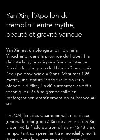
Yan Xin, l'Apollon du
tremplin : entre mythe,
beauté et gravité vaincue
Yan Xin est un plongeur chinois né à
Yingcheng, dans la province du Hubei. Il a
débuté la gymnastique à 6 ans, a intégré
l'école de plongeon du Hubei à 7 ans, puis
l'équipe provinciale à 9 ans. Mesurant 1,86
mètre, une stature inhabituelle pour un
plongeur d'élite, il a dû surmonter les défis
techniques liés à sa grande taille en
renforçant son entraînement de puissance au
sol.
En 2024, lors des Championnats mondiaux
juniors de plongeon à Rio de Janeiro, Yan Xin
a dominé la finale du tremplin 3m (16-18 ans),
remportant son premier titre mondial junior à
18 ans. Ses deux premiers plongeons ont