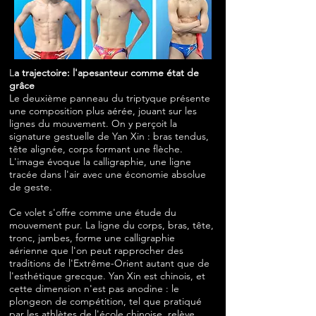
L
a trajectoire: l'apesanteur comme état de
grâce
Le deuxième panneau du triptyque présente
une composition plus aérée, jouant sur les
lignes du mouvement. On y perçoit la
signature gestuelle de Yan Xin : bras tendus,
tête alignée, corps formant une flèche.
L'image évoque la calligraphie, une ligne
tracée dans l'air avec une économie absolue
de geste.
Ce volet s'offre comme une étude du
mouvement pur. La ligne du corps, bras, tête,
tronc, jambes, forme une calligraphie
aérienne que l'on peut rapprocher des
traditions de l'Extrême-Orient autant que de
l'esthétique grecque. Yan Xin est chinois, et
cette dimension n'est pas anodine : le
plongeon de compétition, tel que pratiqué
par les athlètes de l'école chinoise, relève