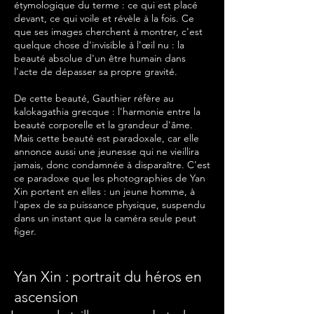
étymologique du terme : ce qui est placé
devant, ce qui voile et révèle à la fois. Ce
que ses images cherchent à montrer, c'est
quelque chose d'invisible à l'œil nu : la
beauté absolue d'un être humain dans
l'acte de dépasser sa propre gravité.
De cette beauté, Gauthier réfère au
kalokagathia grecque : l'harmonie entre la
beauté corporelle et la grandeur d'âme.
Mais cette beauté est paradoxale, car elle
annonce aussi une jeunesse qui ne vieillira
jamais, donc condamnée à disparaître. C'est
ce paradoxe que les photographies de Yan
Xin portent en elles : un jeune homme, à
l'apex de sa puissance physique, suspendu
dans un instant que la caméra seule peut
figer.
Yan Xin : portrait du héros en
ascension