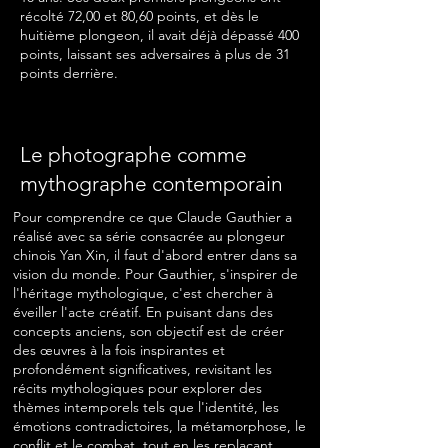
récolté 72,00 et 80,60 points, et dès le
huitième plongeon, il avait déjà dépassé 400
points, laissant ses adversaires à plus de 31
points derrière.
Le photographe comme
mythographe contemporain
Pour comprendre ce que Claude Gauthier a
réalisé avec sa série consacrée au plongeur
chinois Yan Xin, il faut d'abord entrer dans sa
vision du monde. Pour Gauthier, s'inspirer de
l'héritage mythologique, c'est chercher à
éveiller l'acte créatif. En puisant dans des
concepts anciens, son objectif est de créer
des œuvres à la fois inspirantes et
profondément significatives, revisitant les
récits mythologiques pour explorer des
thèmes intemporels tels que l'identité, les
émotions contradictoires, la métamorphose, le
conflit et le combat, tout en les replaçant