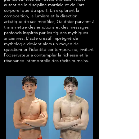
autant de la discipline martiale et de l'art
corporel que du sport. En explorant la
composition, la lumière et la direction
artistique de ses modèles, Gauthier parvient à
transmettre des émotions et des messages
profonds inspirés par les figures mythiques
anciennes. L'acte créatif imprégné de
mythologie devient alors un moyen de
questionner l'identité contemporaine, invitant
l'observateur à contempler la richesse et la
résonance intemporelle des récits humains.