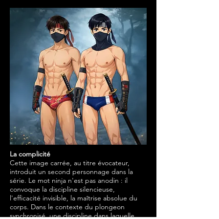
La complicité
Cette image carrée, au titre évocateur,
introduit un second personnage dans la
série. Le mot ninja n'est pas anodin : il
convoque la discipline silencieuse,
l'efficacité invisible, la maîtrise absolue du
corps. Dans le contexte du plongeon
synchronisé, une discipline dans laquelle