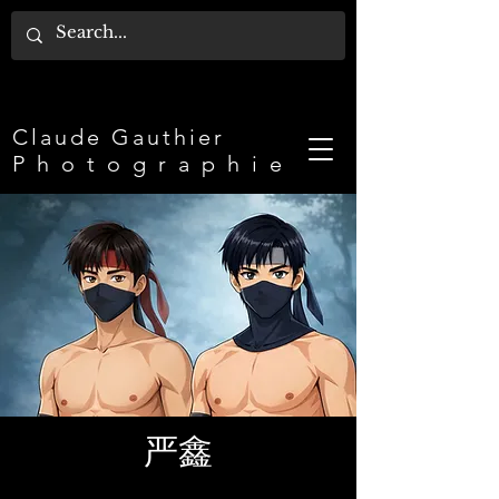
Claude Gauthier​
P h o t o g r a p h i e
严鑫