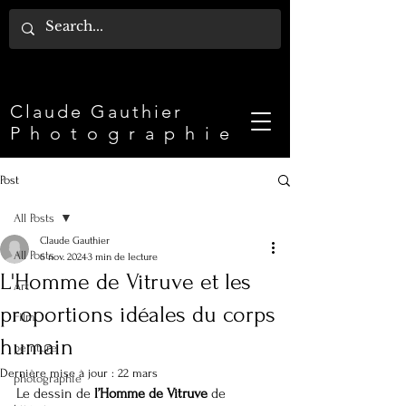
Claude Gauthier​
P h o t o g r a p h i e
Post
All Posts
Claude Gauthier
All Posts
6 nov. 2024
3 min de lecture
L'Homme de Vitruve et les
Art
proportions idéales du corps
Film
humain
peinture
Dernière mise à jour :
22 mars
photographie
Le dessin de 
l’Homme de Vitruve
 de 