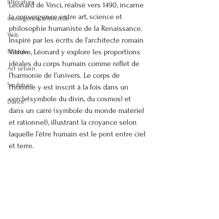
littérature
Léonard de Vinci, réalisé vers 1490, incarne 
la convergence entre art, science et 
intelligence artificielle
philosophie humaniste de la Renaissance. 
Web
Inspiré par les écrits de l’architecte romain 
Vitruve, Léonard y explore les proportions 
Modèle
idéales du corps humain comme reflet de 
Art urbain
l’harmonie de l’univers. Le corps de 
Sculpture
l’homme y est inscrit à la fois dans un 
cercle(symbole du divin, du cosmos) et 
Dance
dans un carré (symbole du monde matériel 
et rationnel), illustrant la croyance selon 
laquelle l’être humain est le pont entre ciel 
et terre.